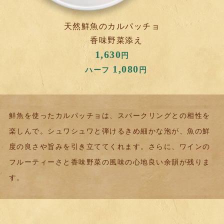
天然鮮魚のカルパッチョ
香味野菜添え
1,630
円
1,080
ハーフ
円
鮮魚を使ったカルパッチョは、スパークリングとの相性を
楽しんで。
シュワシュワと弾けるきめ細かな泡が、魚の鮮
度の良さや旨みを引き立ててくれます。
さらに、ワインの
フルーティーさと香味野菜の風味の心地良い余韻が残りま
す。