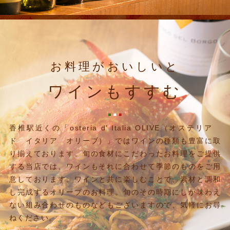
お料理がおいしいと
ワインもすすむ
香椎駅近くの「osteria d' Italia OLIVE（オステリア
ド イタリア オリーブ）」ではワインの種類も豊富に取
り揃えております。
旬の食材にこだわったお料理をご提供
する当店では、ワインもそれに合わせて季節のものをご用
意しております。
ワインと共に楽しむことで、素材と調和
し完成するオリーブのお料理。旬のその時期にしか味わえ
ない組み合わせのものなどもございますので、気軽にお尋
ねください。